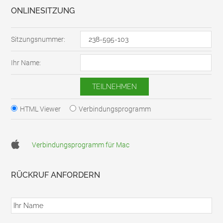
ONLINESITZUNG
Sitzungsnummer:
Ihr Name:
HTML Viewer
Verbindungsprogramm
Verbindungsprogramm für Mac
RÜCKRUF ANFORDERN
I
h
r
N