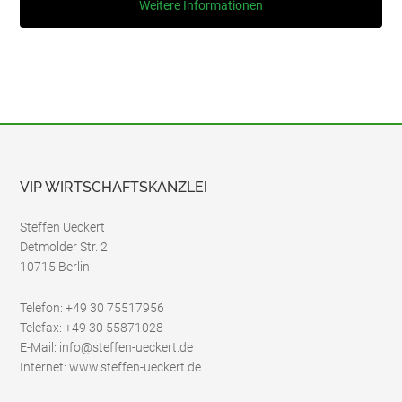
Weitere Informationen
VIP WIRTSCHAFTSKANZLEI
Steffen Ueckert
Detmolder Str. 2
10715 Berlin
Telefon: +49 30 75517956
Telefax: +49 30 55871028
E-Mail: info@steffen-ueckert.de
Internet: www.steffen-ueckert.de