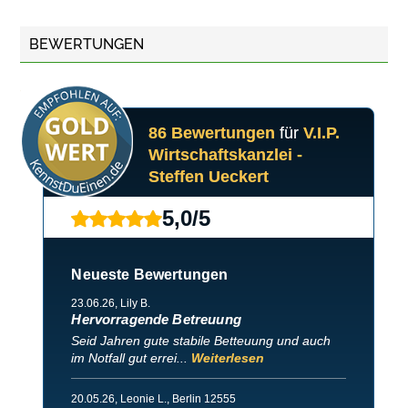
BEWERTUNGEN
86 Bewertungen
für
V.I.P.
Wirtschaftskanzlei -
Steffen Ueckert
5,0
/
5
Neueste Bewertungen
23.06.26
, Lily B.
Hervorragende Betreuung
Seid Jahren gute stabile Betteuung und auch
im Notfall gut errei...
Weiterlesen
20.05.26
, Leonie L., Berlin 12555