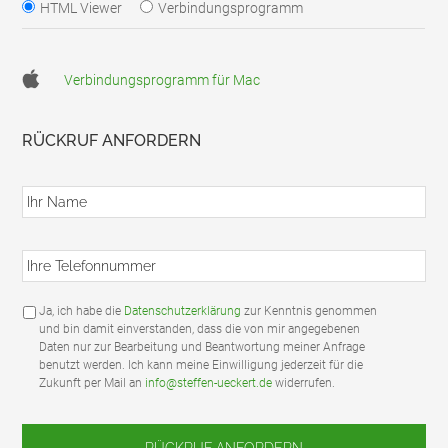
HTML Viewer
Verbindungsprogramm
Verbindungsprogramm für Mac
RÜCKRUF ANFORDERN
I
h
r
N
I
a
h
m
r
e
e
*
D
Ja, ich habe die
Datenschutzerklärung
zur Kenntnis genommen
T
S
und bin damit einverstanden, dass die von mir angegebenen
e
G
Daten nur zur Bearbeitung und Beantwortung meiner Anfrage
l
V
benutzt werden. Ich kann meine Einwilligung jederzeit für die
e
O
Zukunft per Mail an
info@steffen-ueckert.de
widerrufen.
f
/
o
D
n
a
n