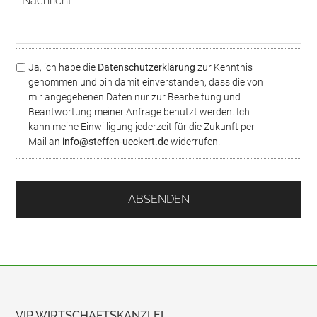
a
l
m
c
m
h
e
r
r
i
*
D
Ja, ich habe die
Datenschutzerklärung
zur Kenntnis
c
S
genommen und bin damit einverstanden, dass die von
h
G
mir angegebenen Daten nur zur Bearbeitung und
t
V
Beantwortung meiner Anfrage benutzt werden. Ich
O
kann meine Einwilligung jederzeit für die Zukunft per
/
Mail an
info@steffen-ueckert.de
widerrufen.
D
a
t
e
n
s
c
h
u
t
z
*
VIP WIRTSCHAFTSKANZLEI