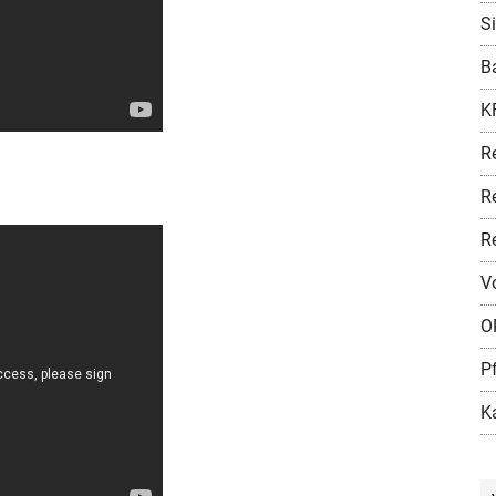
S
B
K
Re
R
R
V
O
P
K