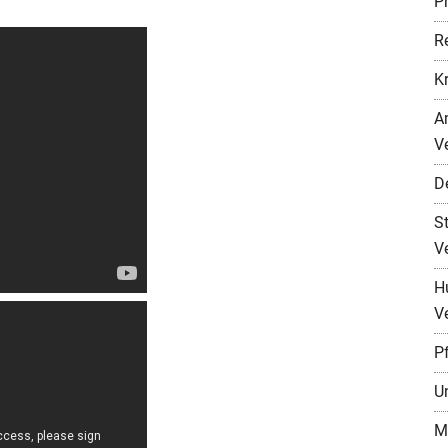
P
R
K
A
V
D
S
V
H
V
P
U
M