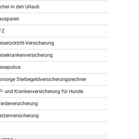
icher in den Urlaub
ausparen
FZ
iserücktritt-Versicherung
eisekrankenversicherung
eisepolice
orsorge Sterbegeldversicherungsrechner
P- und Krankenversicherung für Hunde
ferdeversicherung
atzenversicherung