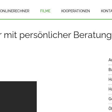
ONLINERECHNER
FILME
KOOPERATIONEN
KONT
mit persönlicher Beratung 
A
B
H
H
G
Ö