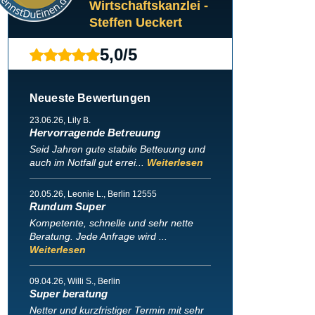
Wirtschaftskanzlei -
Steffen Ueckert
5,0
/
5
Neueste Bewertungen
23.06.26
, Lily B.
Hervorragende Betreuung
Seid Jahren gute stabile Betteuung und
auch im Notfall gut errei...
Weiterlesen
20.05.26
, Leonie L., Berlin 12555
Rundum Super
Kompetente, schnelle und sehr nette
Beratung. Jede Anfrage wird ...
Weiterlesen
09.04.26
, Willi S., Berlin
Super beratung
Netter und kurzfristiger Termin mit sehr