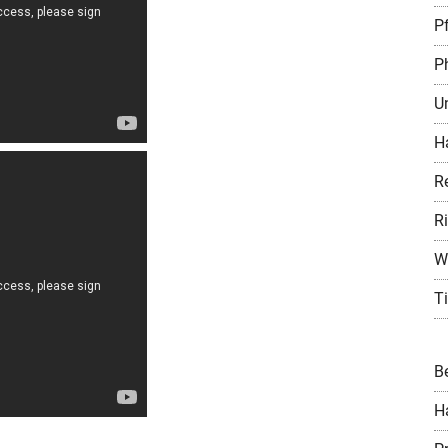
P
P
U
H
R
R
W
Ti
B
H