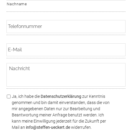
Nachname
T
e
l
e
E
f
-
o
M
n
a
n
N
i
u
a
l
m
c
m
h
e
r
r
i
*
D
Ja, ich habe die
Datenschutzerklärung
zur Kenntnis
c
S
genommen und bin damit einverstanden, dass die von
h
G
mir angegebenen Daten nur zur Bearbeitung und
t
V
Beantwortung meiner Anfrage benutzt werden. Ich
O
kann meine Einwilligung jederzeit für die Zukunft per
/
Mail an
info@steffen-ueckert.de
widerrufen.
D