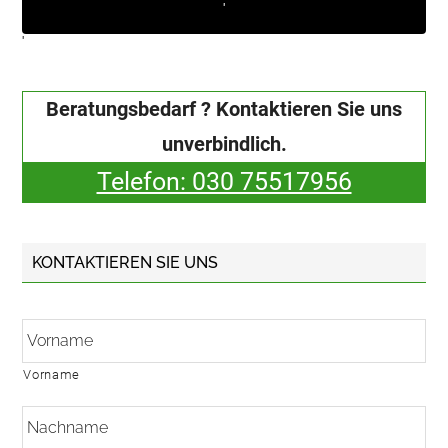
'
'
Beratungsbedarf ? Kontaktieren Sie uns
unverbindlich.
Telefon: 030 75517956
KONTAKTIEREN SIE UNS
N
a
m
e
Vorname
*