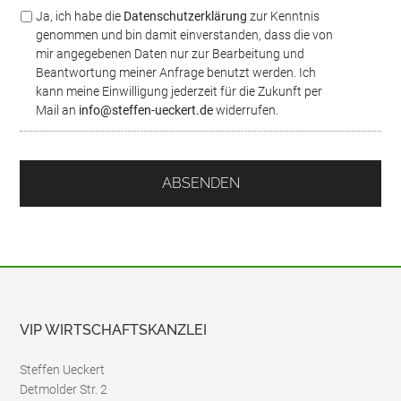
i
*
D
Ja, ich habe die
Datenschutzerklärung
zur Kenntnis
c
S
genommen und bin damit einverstanden, dass die von
h
G
mir angegebenen Daten nur zur Bearbeitung und
t
V
Beantwortung meiner Anfrage benutzt werden. Ich
O
kann meine Einwilligung jederzeit für die Zukunft per
/
Mail an
info@steffen-ueckert.de
widerrufen.
D
a
t
e
n
s
c
h
u
t
z
*
VIP WIRTSCHAFTSKANZLEI
Steffen Ueckert
Detmolder Str. 2