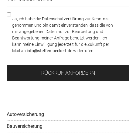
h
m
r
e
e
*
D
Ja, ich habe die
Datenschutzerklärung
zur Kenntnis
T
S
genommen und bin damit einverstanden, dass die von
e
G
mir angegebenen Daten nur zur Bearbeitung und
l
V
Beantwortung meiner Anfrage benutzt werden. Ich
e
O
kann meine Einwilligung jederzeit für die Zukunft per
f
/
Mail an
info@steffen-ueckert.de
widerrufen.
o
D
n
a
n
t
u
e
m
n
m
s
e
c
r
h
*
u
t
Autoversicherung
z
*
Bauversicherung