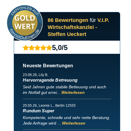
86 Bewertungen
für
V.I.P.
Wirtschaftskanzlei -
Steffen Ueckert
5,0
/
5
Neueste Bewertungen
23.06.26
, Lily B.
Hervorragende Betreuung
Seid Jahren gute stabile Betteuung und auch
im Notfall gut errei...
Weiterlesen
20.05.26
, Leonie L., Berlin 12555
Rundum Super
Kompetente, schnelle und sehr nette Beratung.
Jede Anfrage wird ...
Weiterlesen