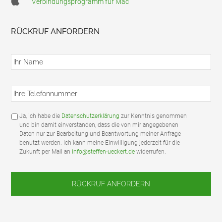
Verbindungsprogramm für Mac
RÜCKRUF ANFORDERN
I
h
r
N
I
a
h
m
r
e
e
*
D
Ja, ich habe die
Datenschutzerklärung
zur Kenntnis genommen
T
S
und bin damit einverstanden, dass die von mir angegebenen
e
G
Daten nur zur Bearbeitung und Beantwortung meiner Anfrage
l
V
benutzt werden. Ich kann meine Einwilligung jederzeit für die
e
O
Zukunft per Mail an
info@steffen-ueckert.de
widerrufen.
f
/
o
D
n
a
n
t
u
e
m
n
m
s
e