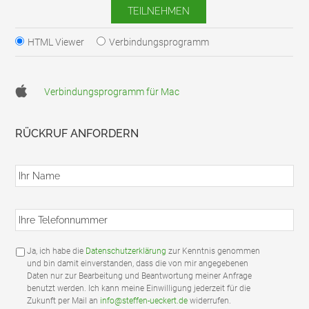
HTML Viewer
Verbindungsprogramm
Verbindungsprogramm für Mac
RÜCKRUF ANFORDERN
I
h
r
N
I
a
h
m
r
e
e
*
D
Ja, ich habe die
Datenschutzerklärung
zur Kenntnis genommen
T
S
und bin damit einverstanden, dass die von mir angegebenen
e
G
Daten nur zur Bearbeitung und Beantwortung meiner Anfrage
l
V
benutzt werden. Ich kann meine Einwilligung jederzeit für die
e
O
Zukunft per Mail an
info@steffen-ueckert.de
widerrufen.
f