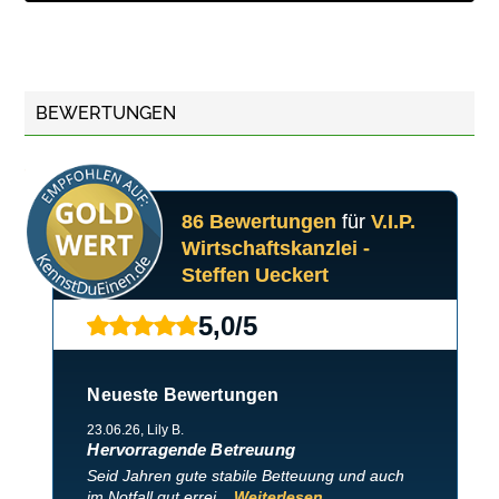
BEWERTUNGEN
86 Bewertungen
für
V.I.P.
Wirtschaftskanzlei -
Steffen Ueckert
5,0
/
5
Neueste Bewertungen
23.06.26
, Lily B.
Hervorragende Betreuung
Seid Jahren gute stabile Betteuung und auch
im Notfall gut errei...
Weiterlesen