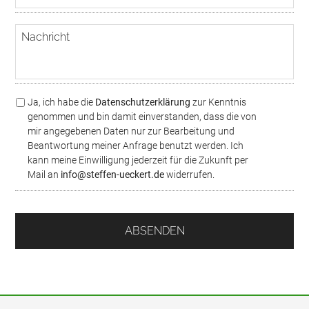
M
n
a
n
N
i
u
a
l
m
c
m
h
e
r
r
i
*
D
Ja, ich habe die
Datenschutzerklärung
zur Kenntnis
c
S
genommen und bin damit einverstanden, dass die von
h
G
mir angegebenen Daten nur zur Bearbeitung und
t
V
Beantwortung meiner Anfrage benutzt werden. Ich
O
kann meine Einwilligung jederzeit für die Zukunft per
/
Mail an
info@steffen-ueckert.de
widerrufen.
D
a
t
e
n
s
c
h
u
t