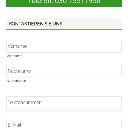
Telefon: 030 75517956
KONTAKTIEREN SIE UNS
N
a
m
e
Vorname
*
Nachname
T
e
l
e
E
f
-
o