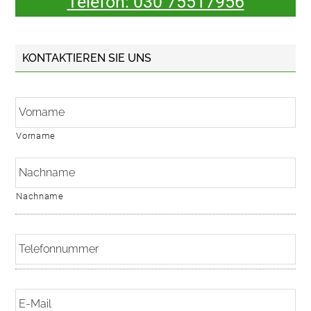
Telefon: 030 75517956
KONTAKTIEREN SIE UNS
N
a
m
e
Vorname
*
Nachname
T
e
l
e
E
f
-
o