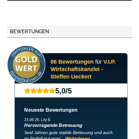
BEWERTUNGEN
86 Bewertungen
für
V.I.P.
Wirtschaftskanzlei -
Steffen Ueckert
5,0
/
5
Neueste Bewertungen
23.06.26
, Lily B.
Hervorragende Betreuung
Seid Jahren gute stabile Betteuung und auch
im Notfall gut errei...
Weiterlesen