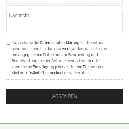
M
n
a
n
N
i
u
a
l
m
c
m
h
e
r
r
i
*
D
Ja, ich habe die
Datenschutzerklärung
zur Kenntnis
c
S
genommen und bin damit einverstanden, dass die von
h
G
mir angegebenen Daten nur zur Bearbeitung und
t
V
Beantwortung meiner Anfrage benutzt werden. Ich
O
kann meine Einwilligung jederzeit für die Zukunft per
/
Mail an
info@steffen-ueckert.de
widerrufen.
D
a
t
e
n
s
c
h
u
t