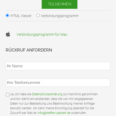
HTML Viewer
Verbindungsprogramm
Verbindungsprogramm für Mac
RÜCKRUF ANFORDERN
I
h
r
N
I
a
h
m
r
e
e
*
D
Ja, ich habe die
Datenschutzerklärung
zur Kenntnis genommen
T
S
und bin damit einverstanden, dass die von mir angegebenen
e
G
Daten nur zur Bearbeitung und Beantwortung meiner Anfrage
l
V
benutzt werden. Ich kann meine Einwilligung jederzeit für die
e
O
Zukunft per Mail an
info@steffen-ueckert.de
widerrufen.
f