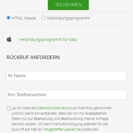
HTML Viewer
Verbindungsprogramm
Verbindungsprogramm für Mac
RÜCKRUF ANFORDERN
I
h
r
N
I
a
h
m
r
e
e
*
D
Ja, ich habe die
Datenschutzerklärung
zur Kenntnis genommen
T
S
und bin damit einverstanden, dass die von mir angegebenen
e
G
Daten nur zur Bearbeitung und Beantwortung meiner Anfrage
l
V
benutzt werden. Ich kann meine Einwilligung jederzeit für die
e
O
Zukunft per Mail an
info@steffen-ueckert.de
widerrufen.
f