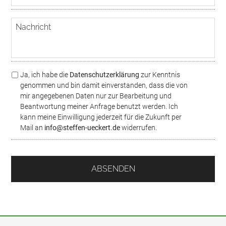
M
n
a
n
N
i
u
a
l
m
c
m
h
e
r
r
i
*
D
Ja, ich habe die
Datenschutzerklärung
zur Kenntnis
c
S
genommen und bin damit einverstanden, dass die von
h
G
mir angegebenen Daten nur zur Bearbeitung und
t
V
Beantwortung meiner Anfrage benutzt werden. Ich
O
kann meine Einwilligung jederzeit für die Zukunft per
/
Mail an
info@steffen-ueckert.de
widerrufen.
D
a
t
e
n
s
c
h
u
t