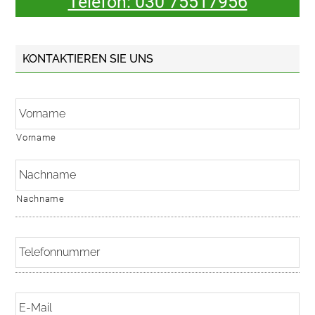
Telefon: 030 75517956
KONTAKTIEREN SIE UNS
N
a
m
e
Vorname
*
Nachname
T
e
l
e
E
f
-
o