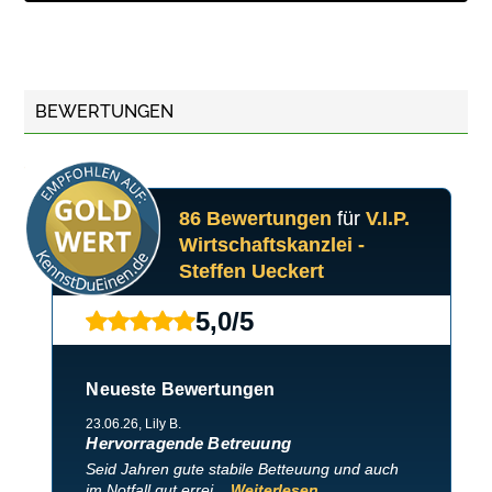
BEWERTUNGEN
86 Bewertungen
für
V.I.P.
Wirtschaftskanzlei -
Steffen Ueckert
5,0
/
5
Neueste Bewertungen
23.06.26
, Lily B.
Hervorragende Betreuung
Seid Jahren gute stabile Betteuung und auch
im Notfall gut errei...
Weiterlesen